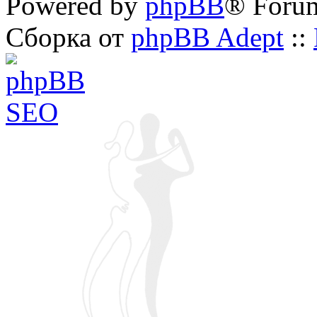
Powered by
phpBB
® Foru
Сборка от
phpBB Adept
::